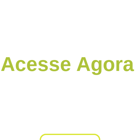
Acesse Agora 
Transmissão sem travamentos para canais, filmes e séries. 
Teste grátis agora mesmo!