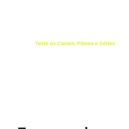
Teste os Canais, Filmes e Séries
Baixe Nosso Aplicativo e Desfrute de 
Todos os Conteúdos