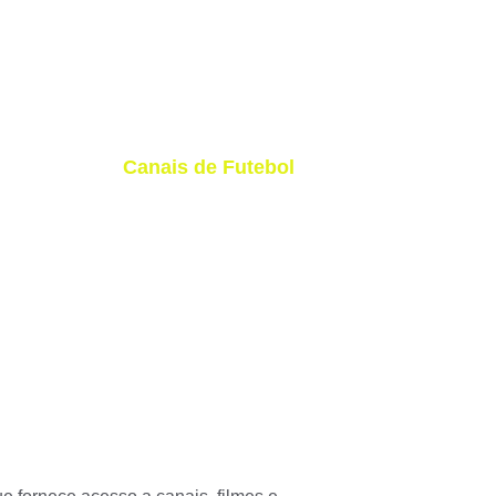
Canais de Futebol
Assista aos melhores canais do mundo 
sem travamentos.