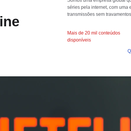
Somos uma empresa global que 
séries pela internet, com uma 
transmissões sem travamentos.
ine
Mais de 20 mil conteúdos 
disponíveis
Q